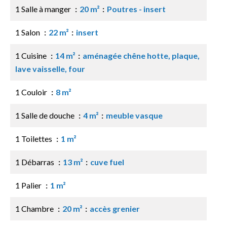
1 Salle à manger
20 m²
Poutres - insert
1 Salon
22 m²
insert
1 Cuisine
14 m²
aménagée chêne hotte, plaque,
lave vaisselle, four
1 Couloir
8 m²
1 Salle de douche
4 m²
meuble vasque
1 Toilettes
1 m²
1 Débarras
13 m²
cuve fuel
1 Palier
1 m²
1 Chambre
20 m²
accès grenier