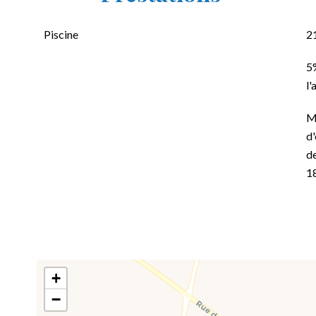
Piscine
2
5%
l'
M
d'
de
1
+
−