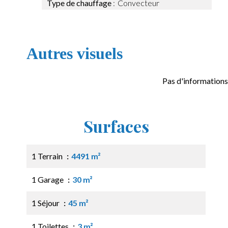
Type de chauffage
Convecteur
Autres visuels
Pas d'informations
Surfaces
1 Terrain
4491 m²
1 Garage
30 m²
1 Séjour
45 m²
1 Toilettes
3 m²