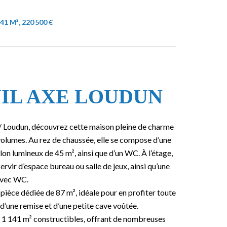
41 M², 220 500 €
IL AXE LOUDUN
y / Loudun, découvrez cette maison pleine de charme
volumes. Au rez de chaussée, elle se compose d’une
on lumineux de 45 m², ainsi que d’un WC. À l’étage,
rvir d’espace bureau ou salle de jeux, ainsi qu’une
 avec WC.
 pièce dédiée de 87 m², idéale pour en profiter toute
d’une remise et d’une petite cave voûtée.
t 1 141 m² constructibles, offrant de nombreuses