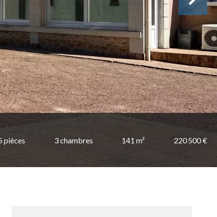
5 pièces
3 chambres
141 m²
220 500 €